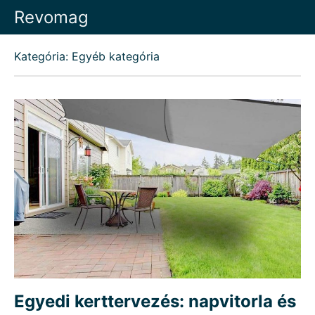
Skip
Revomag
to
content
Kategória: Egyéb kategória
Egyedi kerttervezés: napvitorla és