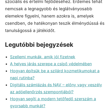
szociális és értelmi fejlődéséhez. Érdemes tehát
nemcsak a legnagyobb és leglátványosabb
elemekre figyelni, hanem azokra is, amelyek
csendben, de hatékonyan teszik élménydússá és
tanulságossá a játékidőt.
Legutóbbi bejegyzések
Szellemi munkák, amik jól fizetnek
A helyes járás szerepe a csípő védelmében
Hogyan építsük be a szilárd kozmetikumokat a
napi rutinba?
Digitális számlázás és NAV – előny vagy veszély
az adóellenőrzés szempontjából?
Hogyan segíti a modern tetőfedő szerszám a
gyorsabb munkát?