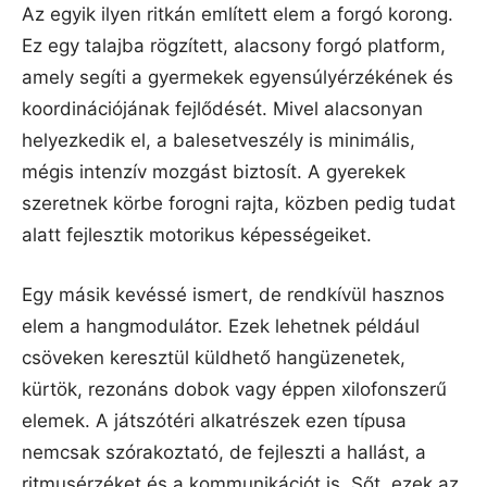
Az egyik ilyen ritkán említett elem a forgó korong.
Ez egy talajba rögzített, alacsony forgó platform,
amely segíti a gyermekek egyensúlyérzékének és
koordinációjának fejlődését. Mivel alacsonyan
helyezkedik el, a balesetveszély is minimális,
mégis intenzív mozgást biztosít. A gyerekek
szeretnek körbe forogni rajta, közben pedig tudat
alatt fejlesztik motorikus képességeiket.
Egy másik kevéssé ismert, de rendkívül hasznos
elem a hangmodulátor. Ezek lehetnek például
csöveken keresztül küldhető hangüzenetek,
kürtök, rezonáns dobok vagy éppen xilofonszerű
elemek. A játszótéri alkatrészek ezen típusa
nemcsak szórakoztató, de fejleszti a hallást, a
ritmusérzéket és a kommunikációt is. Sőt, ezek az