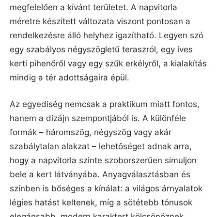
megfelelően a kívánt területet. A napvitorla
méretre készített változata viszont pontosan a
rendelkezésre álló helyhez igazítható. Legyen szó
egy szabályos négyszögletű teraszról, egy íves
kerti pihenőről vagy egy szűk erkélyről, a kialakítás
mindig a tér adottságaira épül.
Az egyediség nemcsak a praktikum miatt fontos,
hanem a dizájn szempontjából is. A különféle
formák – háromszög, négyszög vagy akár
szabálytalan alakzat – lehetőséget adnak arra,
hogy a napvitorla szinte szoborszerűen simuljon
bele a kert látványába. Anyagválasztásban és
színben is bőséges a kínálat: a világos árnyalatok
légies hatást keltenek, míg a sötétebb tónusok
elegánsabb, modern karaktert kölcsönöznek.