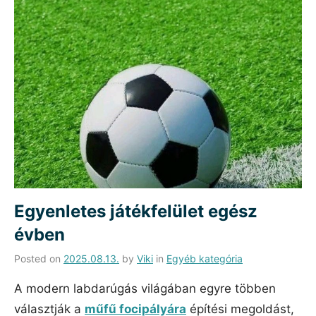
Egyenletes játékfelület egész
évben
Posted on
2025.08.13.
by
Viki
in
Egyéb kategória
A modern labdarúgás világában egyre többen
választják a
műfű focipályára
építési megoldást,