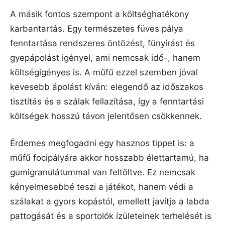
A másik fontos szempont a költséghatékony
karbantartás. Egy természetes füves pálya
fenntartása rendszeres öntözést, fűnyírást és
gyepápolást igényel, ami nemcsak idő-, hanem
költségigényes is. A műfű ezzel szemben jóval
kevesebb ápolást kíván: elegendő az időszakos
tisztítás és a szálak fellazítása, így a fenntartási
költségek hosszú távon jelentősen csökkennek.
Érdemes megfogadni egy hasznos tippet is: a
műfű focipályára akkor hosszabb élettartamú, ha
gumigranulátummal van feltöltve. Ez nemcsak
kényelmesebbé teszi a játékot, hanem védi a
szálakat a gyors kopástól, emellett javítja a labda
pattogását és a sportolók ízületeinek terhelését is