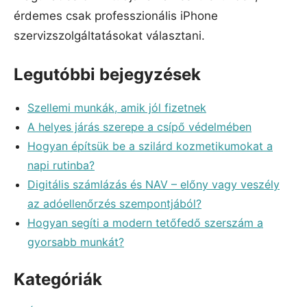
érdemes csak professzionális iPhone
szervizszolgáltatásokat választani.
Legutóbbi bejegyzések
Szellemi munkák, amik jól fizetnek
A helyes járás szerepe a csípő védelmében
Hogyan építsük be a szilárd kozmetikumokat a
napi rutinba?
Digitális számlázás és NAV – előny vagy veszély
az adóellenőrzés szempontjából?
Hogyan segíti a modern tetőfedő szerszám a
gyorsabb munkát?
Kategóriák