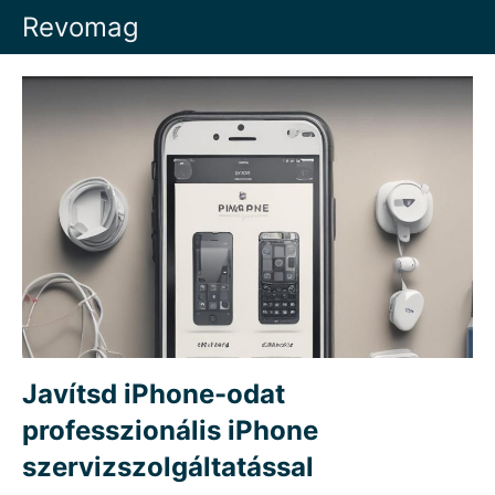
Skip
Revomag
to
content
Javítsd iPhone-odat
professzionális iPhone
szervizszolgáltatással