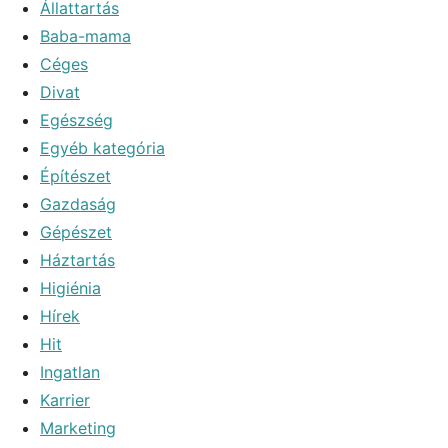
Állattartás
Baba-mama
Céges
Divat
Egészség
Egyéb kategória
Építészet
Gazdaság
Gépészet
Háztartás
Higiénia
Hírek
Hit
Ingatlan
Karrier
Marketing